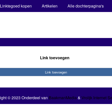
Linktegoed kopen
Artikelen
Alle dochterpagina's
Link toevoegen
Link toevoegen
ight © 2023 Onderdeel van
BaakmanMedia
&
Vrolijk Internet S